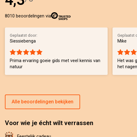
8010 beoordelingen via
Geplaatst door:
Geplaatst 
Siessiebenga
Mike
Prima ervaring goeie gids met veel kennis van
Het was g
natuur
het nagen
Alle beoordelingen bekijken
Voor wie je écht wilt verrassen
Feestelijk cadeau