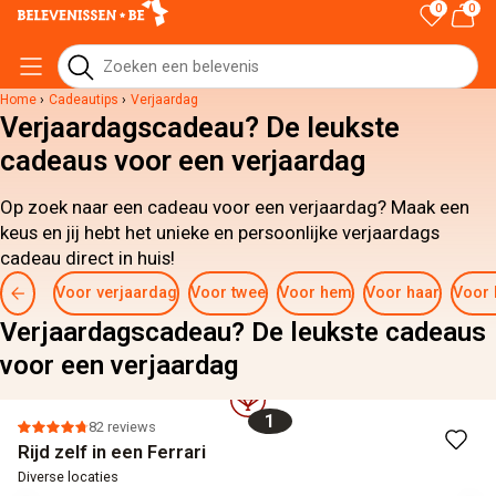
0
0
Home
›
Cadeautips
›
Verjaardag
Verjaardagscadeau? De leukste
cadeaus voor een verjaardag
Op zoek naar een cadeau voor een verjaardag? Maak een
keus en jij hebt het unieke en persoonlijke verjaardags
cadeau direct in huis!
Voor verjaardag
Voor twee
Voor hem
Voor haar
Voor 
Verjaardagscadeau? De leukste cadeaus
voor een verjaardag
1
82 reviews
Rijd zelf in een Ferrari
Diverse locaties