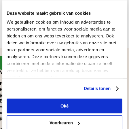
Zeebrugge, Cadzand
Deze website maakt gebruik van cookies
Spot zeehonden bij de Westerschelde!
85,-
We gebruiken cookies om inhoud en advertenties te
per persoon
personaliseren, om functies voor sociale media aan te
bieden en om ons websiteverkeer te analyseren. Ook
In winkelmandje
delen we informatie over uw gebruik van onze site met
onze partners voor sociale media, adverteren en
Terug naar cadeautips
analyseren. Deze partners kunnen deze gegevens
Alle cadeaus bekijken
combineren met andere informatie die u aan ze heeft
verstrekt of ze hebben verzameld op basis van uw
Voor alle jarigen een origineel verjaardagscadeau!
gebruik van hun diensten.
Persoonlijk verjaardagscadeau
Details tonen
Bij een verjaardag hoort natuurlijk een leuk verjaardagscadeau! Heb
je geen idee wat je cadeau moet doen aan de jarige? Bij
Belevenissen.nl vind je de leukste, persoonlijke en originele
Oké
verjaardagscadeaus. Zo vermijd je dat jij met hetzelfde cadeau als
iemand anders op de proppen komt en ben je er zeker van dat je de
jarige verrast!
Voorkeuren