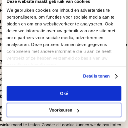
Deze website maakt gebruik van cookies
Optimizely-cookies. Zonder deze cookies missen we jouw data.
We gebruiken cookies om inhoud en advertenties te
Hierdoor moet je langer wachten op verbeteringen aan onze sites.
personaliseren, om functies voor sociale media aan te
Hotjar experimenten
bieden en om ons websiteverkeer te analyseren. Ook
Doel
delen we informatie over uw gebruik van onze site met
We willen graag weten of wijzigingen aan onze sites ook écht wel
onze partners voor sociale media, adverteren en
verbeteringen zijn. Daarom testen we ze eerst, met behulp van de
analyseren. Deze partners kunnen deze gegevens
Hotjar-cookies. Zonder deze cookies missen we jouw data. Hierdoor
moet je langer wachten op verbeteringen aan onze sites.
combineren met andere informatie die u aan ze heeft
verstrekt of ze hebben verzameld op basis van uw
Zoekpagina
gebruik van hun diensten.
Doel
Zou je het prettig vinden als onze interne zoekmachine je direct
Details tonen
doorverwijst naar de juiste productpagina? Of wil je liever eerst een
overzicht van relevante producten zien? Met dit cookie schotelen
we je één van deze twee scenario's voor. De hiermee opgedane
Oké
kennis gebruiken we om de zoekmachine te verbeteren.
Winkelmand test
Voorkeuren
Doel
Dit cookie gebruiken we om verschillende versies van onze
winkelmand te testen. Zonder dit cookie kunnen we de resultaten