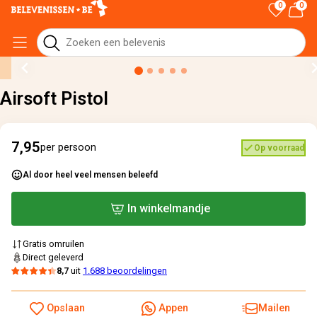
0
0
Home
›
Alle cadeaus
›
Airsoft Pistol
Airsoft Pistol
7,95
per persoon
Op voorraad
Al door heel veel mensen beleefd
In winkelmandje
Gratis omruilen
Direct geleverd
8,7
uit
1.688 beoordelingen
Opslaan
Appen
Mailen