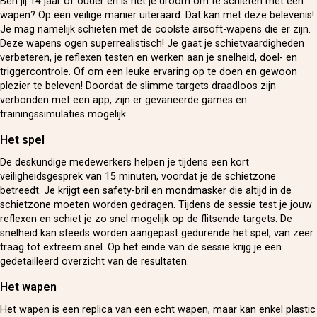
Ben jij 14 jaar of ouder en is het je droom om te schieten met een
wapen? Op een veilige manier uiteraard. Dat kan met deze belevenis!
Je mag namelijk schieten met de coolste airsoft-wapens die er zijn.
Deze wapens ogen superrealistisch! Je gaat je schietvaardigheden
verbeteren, je reflexen testen en werken aan je snelheid, doel- en
triggercontrole. Of om een leuke ervaring op te doen en gewoon
plezier te beleven! Doordat de slimme targets draadloos zijn
verbonden met een app, zijn er gevarieerde games en
trainingssimulaties mogelijk.
Het spel
De deskundige medewerkers helpen je tijdens een kort
veiligheidsgesprek van 15 minuten, voordat je de schietzone
betreedt. Je krijgt een safety-bril en mondmasker die altijd in de
schietzone moeten worden gedragen. Tijdens de sessie test je jouw
reflexen en schiet je zo snel mogelijk op de flitsende targets. De
snelheid kan steeds worden aangepast gedurende het spel, van zeer
traag tot extreem snel. Op het einde van de sessie krijg je een
gedetailleerd overzicht van de resultaten.
Het wapen
Het wapen is een replica van een echt wapen, maar kan enkel plastic