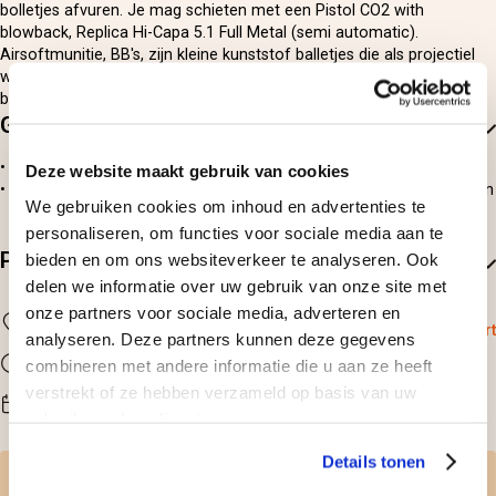
bolletjes afvuren. Je mag schieten met een Pistol CO2 with
blowback, Replica Hi-Capa 5.1 Full Metal (semi automatic).
Airsoftmunitie, BB's, zijn kleine kunststof balletjes die als projectiel
worden gebruikt. Er wordt gebruik gemaakt van 6mm en 0,20 gram
bio BB's.
Goed om te weten
Deze belevenis is toegankelijk voor iedereen vanaf 14 jaar;
Deze website maakt gebruik van cookies
Deze belevenis is voor een persoon. Wil je met meerdere personen
We gebruiken cookies om inhoud en advertenties te
een reservering maken? Koop dan voor iedere persoon een
personaliseren, om functies voor sociale media aan te
belevenisbon en reserveer samen.
Praktische informatie
bieden en om ons websiteverkeer te analyseren. Ook
delen we informatie over uw gebruik van onze site met
onze partners voor sociale media, adverteren en
Locatie
Eeklo of Gullegem
Bekijk op kaart
analyseren. Deze partners kunnen deze gegevens
Duur
combineren met andere informatie die u aan ze heeft
15 minuten
verstrekt of ze hebben verzameld op basis van uw
Beschikbaarheid
Maandag t/m zondag
gebruik van hun diensten.
Details tonen
Zelf datum kiezen