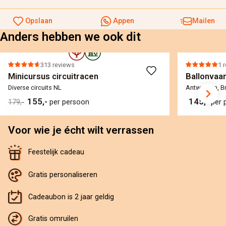
Opslaan
Appen
Mailen
Anders hebben we ook dit
313 reviews
1 
Minicursus circuitracen
Ballonvaar
Diverse circuits NL
Antwerpen, Br
155,-
145,-
179,-
per persoon
per 
Voor wie je écht wilt verrassen
Feestelijk cadeau
Gratis personaliseren
Cadeaubon is 2 jaar geldig
Gratis omruilen