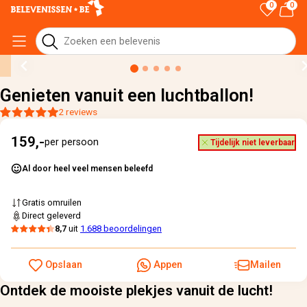
0
0
Home
›
Alle cadeaus
›
Genieten vanuit een luchtballon!
Genieten vanuit een luchtballon!
2 reviews
159,-
per persoon
Tijdelijk niet leverbaar
Al door heel veel mensen beleefd
Gratis omruilen
Direct geleverd
8,7
uit
1.688 beoordelingen
Opslaan
Appen
Mailen
Ontdek de mooiste plekjes vanuit de lucht!