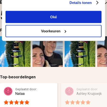
Beoordelingen
Details tonen
5
Oké
2
beoordelingen
Foto's bij beoordelingen
Voorkeuren
Top-beoordelingen
Geplaatst door:
Geplaatst door:
Nataa
Ashley Kruijswijk