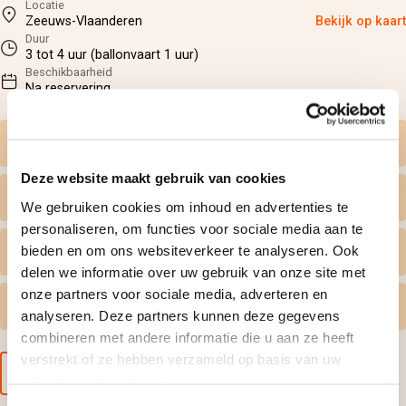
Locatie
Zeeuws-Vlaanderen
Bekijk op kaart
Duur
3 tot 4 uur (ballonvaart 1 uur)
Beschikbaarheid
Na reservering
Zelf datum kiezen
Deze website maakt gebruik van cookies
Wat krijg ik geleverd
We gebruiken cookies om inhoud en advertenties te
personaliseren, om functies voor sociale media aan te
bieden en om ons websiteverkeer te analyseren. Ook
Persoonlijk tintje
delen we informatie over uw gebruik van onze site met
onze partners voor sociale media, adverteren en
Gratis omruilen
analyseren. Deze partners kunnen deze gegevens
combineren met andere informatie die u aan ze heeft
verstrekt of ze hebben verzameld op basis van uw
Voorbeeld van de cadeaubon
gebruik van hun diensten.