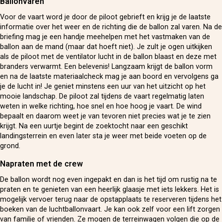
Ballonvaren
Voor de vaart word je door de piloot gebrieft en krijg je de laatste
informatie over het weer en de richting die de ballon zal varen. Na de
briefing mag je een handje meehelpen met het vastmaken van de
ballon aan de mand (maar dat hoeft niet). Je zult je ogen uitkijken
als de piloot met de ventilator lucht in de ballon blaast en deze met
branders verwarmt. Een belevenis! Langzaam krijgt de ballon vorm
en na de laatste materiaalcheck mag je aan boord en vervolgens ga
je de lucht in! Je geniet minstens een uur van het uitzicht op het
mooie landschap. De piloot zal tijdens de vaart regelmatig laten
weten in welke richting, hoe snel en hoe hoog je vaart. De wind
bepaalt en daarom weet je van tevoren niet precies wat je te zien
krijgt. Na een uurtje begint de zoektocht naar een geschikt
landingsterrein en even later sta je weer met beide voeten op de
grond.
Napraten met de crew
De ballon wordt nog even ingepakt en dan is het tijd om rustig na te
praten en te genieten van een heerlijk glaasje met iets lekkers. Het is
mogelijk vervoer terug naar de opstapplaats te reserveren tijdens het
boeken van de luchtballonvaart. Je kan ook zelf voor een lift zorgen
van familie of vrienden. Ze mogen de terreinwagen volgen die op de