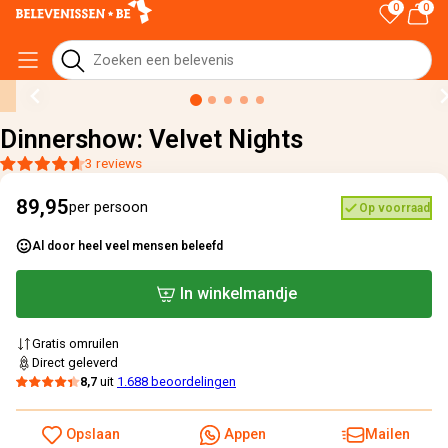
0
0
Home
›
Alle cadeaus
›
Dinnershow: Velvet Nights
Dinnershow: Velvet Nights
3 reviews
89,95
per persoon
Op voorraad
Al door heel veel mensen beleefd
In winkelmandje
Gratis omruilen
Direct geleverd
8,7
uit
1.688 beoordelingen
Opslaan
Appen
Mailen