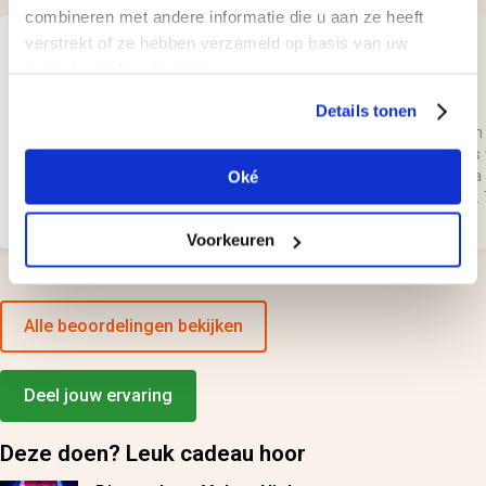
combineren met andere informatie die u aan ze heeft
verstrekt of ze hebben verzameld op basis van uw
Geplaatst door:
Geplaatst door:
patricia
Peter
gebruik van hun diensten.
Details tonen
het was leuk
Ja was verrassend hadden
circus verwacht maar was 
Oké
erotisch. Verder een prima
show en geweldige songs.
avond
Voorkeuren
Alle beoordelingen bekijken
Deel jouw ervaring
Deze doen? Leuk cadeau hoor