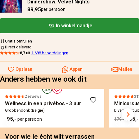
Dinnershow: Velvet Nights
89,95
per persoon
In winkelmandje
Gratis omruilen
Direct geleverd
8,7
uit
1.688 beoordelingen
Opslaan
Appen
Mailen
Anders hebben we ook dit
2 reviews
31
Wellness in een privébos - 3 uur
Minicursus
Grobbendonk (België)
Diverse circui
95,-
155,
per persoon
179,-
Voor wie je écht wilt verrassen