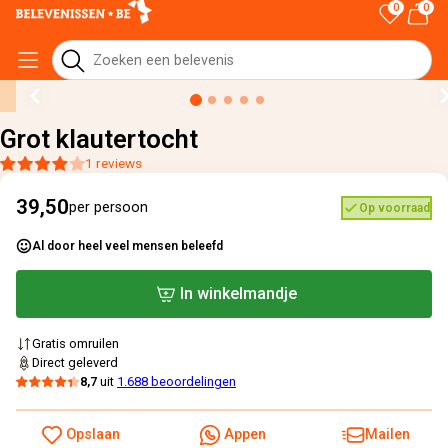
0
0
Home
›
Alle cadeaus
›
Grot klautertocht
Grot klautertocht
1 reviews
39,50
per persoon
Op voorraad
Al door heel veel mensen beleefd
In winkelmandje
Gratis omruilen
Direct geleverd
8,7
uit
1.688 beoordelingen
Opslaan
Appen
Mailen