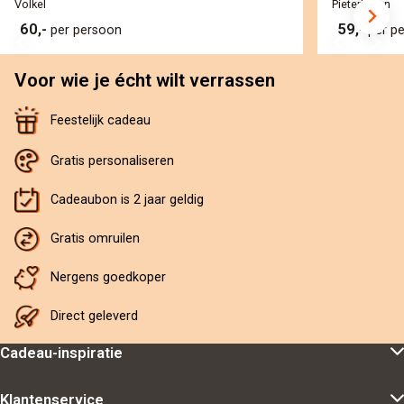
Volkel
Pieterburen
60,-
59,-
per persoon
per p
Voor wie je écht wilt verrassen
Feestelijk cadeau
Gratis personaliseren
Cadeaubon is 2 jaar geldig
Gratis omruilen
Nergens goedkoper
Direct geleverd
Cadeau-inspiratie
Klantenservice