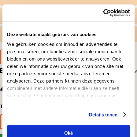
Persoonlijk tintje
Gratis omruilen
Deze website maakt gebruik van cookies
We gebruiken cookies om inhoud en advertenties te
personaliseren, om functies voor sociale media aan te
Voorbeeld van de cadeaubon
bieden en om ons websiteverkeer te analyseren. Ook
delen we informatie over uw gebruik van onze site met
Beoordelingen
onze partners voor sociale media, adverteren en
analyseren. Deze partners kunnen deze gegevens
4
combineren met andere informatie die u aan ze heeft
1
beoordelingen
verstrekt of ze hebben verzameld op basis van uw
gebruik van hun diensten.
Top-beoordelingen
Details tonen
Alle beoordelingen bekijken
Oké