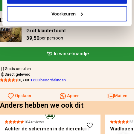
Deel jouw ervaring
Voorkeuren
Deze doen? Leuk cadeau hoor
Grot klautertocht
39,50
per persoon
In winkelmandje
Gratis omruilen
Direct geleverd
8,7
uit
1.688 beoordelingen
Opslaan
Appen
Mailen
Anders hebben we ook dit
104 reviews
23
Achter de schermen in de dierentuin
Wadlopen 