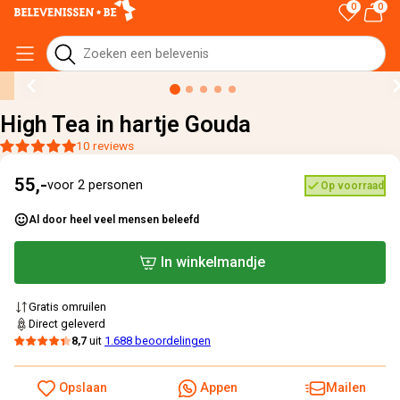
0
0
Home
›
Alle cadeaus
›
High Tea in hartje Gouda
High Tea in hartje Gouda
10 reviews
55,-
voor 2 personen
Op voorraad
Al door heel veel mensen beleefd
In winkelmandje
Gratis omruilen
Direct geleverd
8,7
uit
1.688 beoordelingen
Opslaan
Appen
Mailen