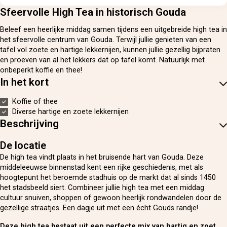
Sfeervolle High Tea in historisch Gouda
Beleef een heerlijke middag samen tijdens een uitgebreide high tea in
het sfeervolle centrum van Gouda. Terwijl jullie genieten van een
tafel vol zoete en hartige lekkernijen, kunnen jullie gezellig bijpraten
en proeven van al het lekkers dat op tafel komt. Natuurlijk met
onbeperkt koffie en thee!
In het kort
Koffie of thee
Diverse hartige en zoete lekkernijen
Beschrijving
De locatie
De high tea vindt plaats in het bruisende hart van Gouda. Deze
middeleeuwse binnenstad kent een rijke geschiedenis, met als
hoogtepunt het beroemde stadhuis op de markt dat al sinds 1450
het stadsbeeld siert. Combineer jullie high tea met een middag
cultuur snuiven, shoppen of gewoon heerlijk rondwandelen door de
gezellige straatjes. Een dagje uit met een écht Gouds randje!
Deze high tea bestaat uit een perfecte mix van hartig en zoet.