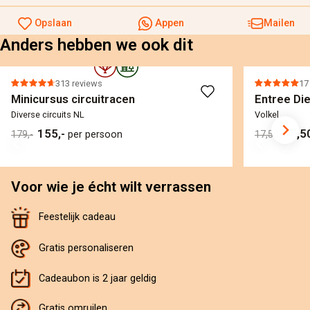
Opslaan
Appen
Mailen
Anders hebben we ook dit
313 reviews
17
Minicursus circuitracen
Entree Di
Diverse circuits NL
Volkel
155,-
13,5
179,-
per persoon
17,50
Voor wie je écht wilt verrassen
Feestelijk cadeau
Gratis personaliseren
Cadeaubon is 2 jaar geldig
Gratis omruilen