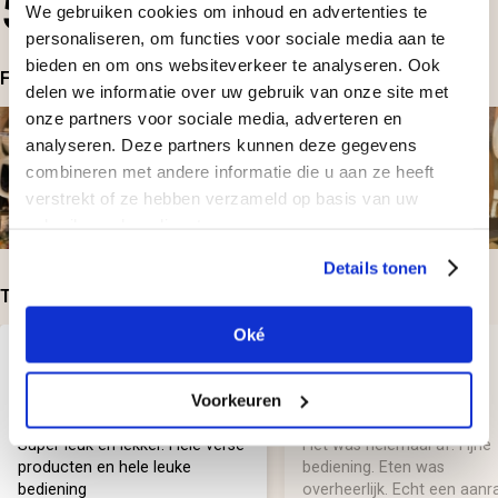
5
We gebruiken cookies om inhoud en advertenties te
10
beoordelingen
personaliseren, om functies voor sociale media aan te
bieden en om ons websiteverkeer te analyseren. Ook
Foto's bij beoordelingen
delen we informatie over uw gebruik van onze site met
onze partners voor sociale media, adverteren en
analyseren. Deze partners kunnen deze gegevens
combineren met andere informatie die u aan ze heeft
verstrekt of ze hebben verzameld op basis van uw
gebruik van hun diensten.
Details tonen
Top-beoordelingen
Oké
Geplaatst door:
Geplaatst door:
Chantal
Edwina
Voorkeuren
Super leuk en lekker. Hele verse
Het was helemaal af. Fijne
producten en hele leuke
bediening. Eten was
bediening
overheerlijk. Echt een aanr