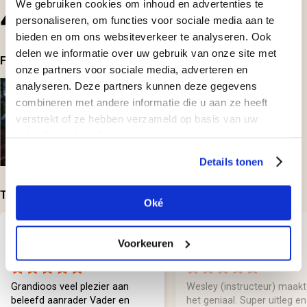
4.6
We gebruiken cookies om inhoud en advertenties te
personaliseren, om functies voor sociale media aan te
20
beoordelingen
bieden en om ons websiteverkeer te analyseren. Ook
delen we informatie over uw gebruik van onze site met
Foto's bij beoordelingen
onze partners voor sociale media, adverteren en
analyseren. Deze partners kunnen deze gegevens
combineren met andere informatie die u aan ze heeft
verstrekt of ze hebben verzameld op basis van uw
gebruik van hun diensten.
Details tonen
Top-beoordelingen
Oké
Geplaatst door:
Geplaatst door:
Hans Rekers
Sven
Voorkeuren
Grandioos veel plezier aan
Wesley (instructeur) maak
beleefd aanrader Vader en
het geniaal. Super uitleg en