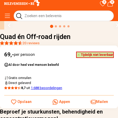
0
0
Home
›
Alle cadeaus
›
Quad én Off-road rijden
Quad én Off-road rijden
20 reviews
69,-
per persoon
Tijdelijk niet leverbaar
Al door heel veel mensen beleefd
Gratis omruilen
Direct geleverd
8,7
uit
1.688 beoordelingen
Opslaan
Appen
Mailen
Beproef je stuurkunsten, behendigheid en