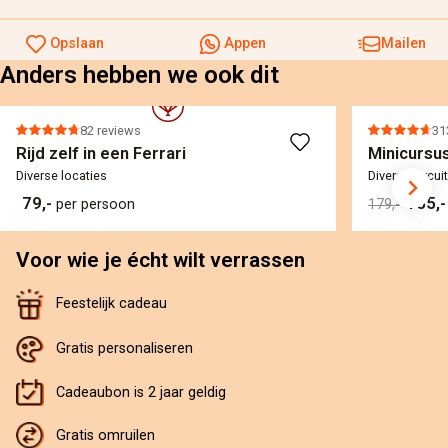
Opslaan
Appen
Mailen
Anders hebben we ook dit
82 reviews
31
Rijd zelf in een Ferrari
Minicursus
Diverse locaties
Diverse circui
79,-
155,
per persoon
179,-
Voor wie je écht wilt verrassen
Feestelijk cadeau
Gratis personaliseren
Cadeaubon is 2 jaar geldig
Gratis omruilen