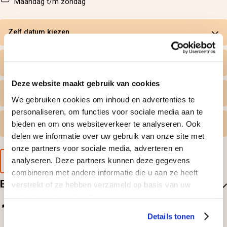
Maandag t/m zondag
Zelf datum kiezen
Wat krijg ik geleverd
Deze website maakt gebruik van cookies
Persoonlijk tintje
We gebruiken cookies om inhoud en advertenties te
personaliseren, om functies voor sociale media aan te
bieden en om ons websiteverkeer te analyseren. Ook
Gratis omruilen
delen we informatie over uw gebruik van onze site met
onze partners voor sociale media, adverteren en
analyseren. Deze partners kunnen deze gegevens
Voorbeeld van de cadeaubon
combineren met andere informatie die u aan ze heeft
Beoordelingen
verstrekt of ze hebben verzameld op basis van uw
gebruik van hun diensten.
1
Details tonen
1
beoordelingen