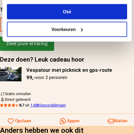
Top-beoordelingen
Oké
Alle beoordelingen bekijken
Voorkeuren
Deel jouw ervaring
Deze doen? Leuk cadeau hoor
Vespatour met picknick en gps-route
99,-
voor 2 personen
Gratis omruilen
Direct geleverd
8,7
uit
1.688 beoordelingen
Opslaan
Appen
Mailen
Anders hebben we ook dit