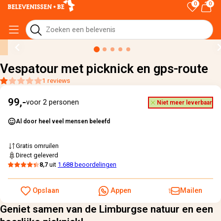
0
0
Home
›
Alle cadeaus
›
Vespatour met picknick en gps-route
Vespatour met picknick en gps-route
1 reviews
99,-
voor 2 personen
Niet meer leverbaar
Al door heel veel mensen beleefd
Gratis omruilen
Direct geleverd
8,7
uit
1.688 beoordelingen
Opslaan
Appen
Mailen
Geniet samen van de Limburgse natuur en een