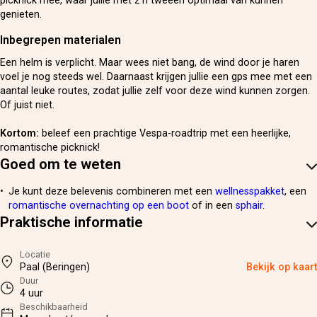
picknick mee, waar jullie met z'n tweeën optimaal van kunnen
genieten.
Inbegrepen materialen
Een helm is verplicht. Maar wees niet bang, de wind door je haren
voel je nog steeds wel. Daarnaast krijgen jullie een gps mee met een
aantal leuke routes, zodat jullie zelf voor deze wind kunnen zorgen.
Of juist niet.
Kortom:
beleef een prachtige Vespa-roadtrip met een heerlijke,
romantische picknick!
Goed om te weten
Je kunt deze belevenis combineren met een
wellnesspakket
, een
romantische overnachting op een boot
of in een
sphair
.
Praktische informatie
Locatie
Paal (Beringen)
Bekijk op kaart
Duur
4 uur
Beschikbaarheid