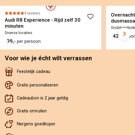
4 reviews
Overnacht
Audi R8 Experience - Rijd zelf 30
duomassa
minuten
Grobbendonk
Diverse locaties
420,-
voor
99,-
per persoon
Voor wie je écht wilt verrassen
Feestelijk cadeau
Gratis personaliseren
Cadeaubon is 2 jaar geldig
Gratis omruilen
Nergens goedkoper