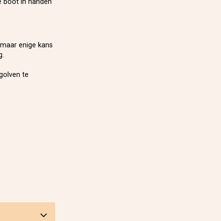
e boot in handen
k maar enige kans
g.
golven te