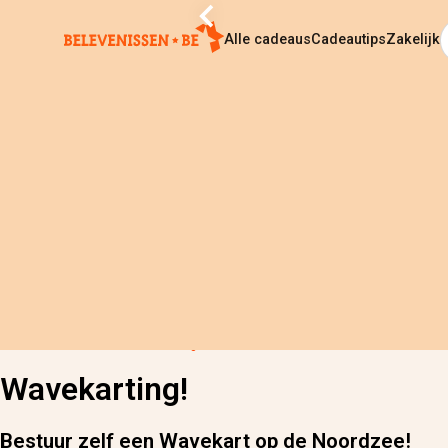
Alle cadeaus
Cadeautips
Zakelijk
Home
›
Alle cadeaus
›
Wavekarting!
Wavekarting!
Bestuur zelf een Wavekart op de Noordzee!