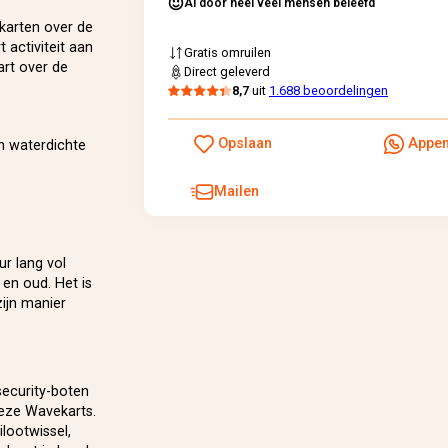
Al door heel veel mensen beleefd
karten over de
 activiteit aan
Gratis omruilen
art over de
Direct geleverd
8,7
uit
1.688 beoordelingen
Opslaan
Appe
n waterdichte
Mailen
ur lang vol
en oud. Het is
ijn manier
security-boten
deze Wavekarts.
ilootwissel,