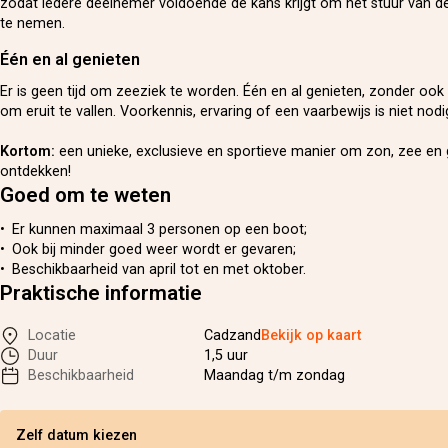
zodat iedere deelnemer voldoende de kans krijgt om het stuur van d
te nemen.
Één en al genieten
Er is geen tijd om zeeziek te worden. Één en al genieten, zonder oo
om eruit te vallen. Voorkennis, ervaring of een vaarbewijs is niet nodi
Kortom:
een unieke, exclusieve en sportieve manier om zon, zee en 
ontdekken!
Goed om te weten
Er kunnen maximaal 3 personen op een boot;
Ook bij minder goed weer wordt er gevaren;
Beschikbaarheid van april tot en met oktober.
Praktische informatie
Locatie
Cadzand
Bekijk op kaart
Duur
1,5 uur
Beschikbaarheid
Maandag t/m zondag
Zelf datum kiezen