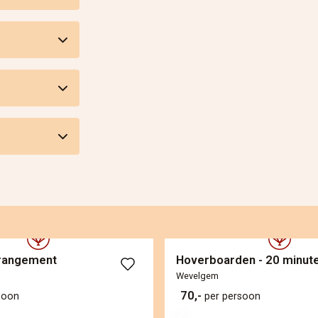
rrangement
Hoverboarden - 20 minut
Wevelgem
70,-
soon
per persoon