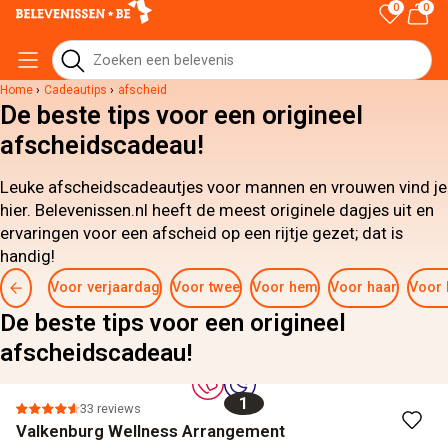
0
0
Home
›
Cadeautips
›
afscheid
De beste tips voor een origineel
afscheidscadeau!
Leuke afscheidscadeautjes voor mannen en vrouwen vind je
hier. Belevenissen.nl heeft de meest originele dagjes uit en
ervaringen voor een afscheid op een rijtje gezet; dat is
handig!
Voor verjaardag
Voor twee
Voor hem
Voor haar
Voor 
De beste tips voor een origineel
afscheidscadeau!
1
33 reviews
Valkenburg Wellness Arrangement