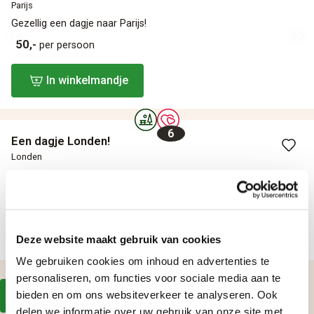
Parijs
Gezellig een dagje naar Parijs!
50,-
per persoon
In winkelmandje
6
Een dagje Londen!
Londen
Naar Londen met een luxe touringcar!
99,95
per persoon
In winkelmandje
Deze website maakt gebruik van cookies
We gebruiken cookies om inhoud en advertenties te
Terug naar cadeautips
personaliseren, om functies voor sociale media aan te
bieden en om ons websiteverkeer te analyseren. Ook
Alle cadeaus bekijken
delen we informatie over uw gebruik van onze site met